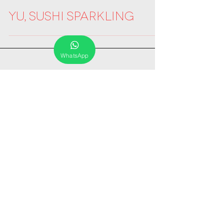
YU, Sushi Sparkling
WhatsApp
Entradas destacadas
Entradas recientes
Archivo
octubre de 2017
(2)
2 entradas