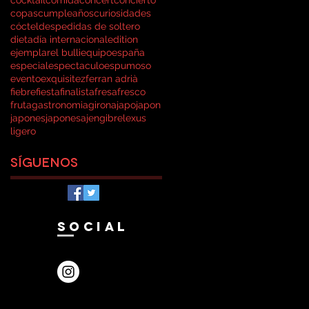
copas
cumpleaños
curiosidades
cóctel
despedidas de soltero
dieta
día internacional
edition
ejemplar
el bulli
equipo
españa
especial
espectaculo
espumoso
evento
exquisitez
ferran adrià
fiebre
fiesta
finalista
fresa
fresco
fruta
gastronomia
girona
japo
japon
japones
japonesa
jengibre
lexus
ligero
Síguenos
SOCIAL