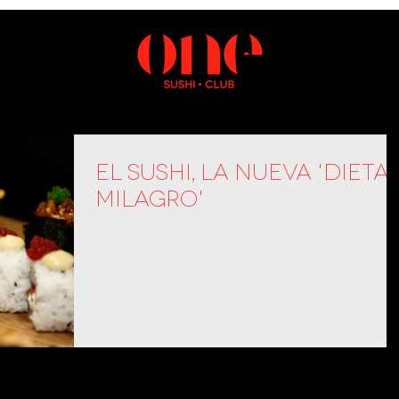
El sushi, la nueva 'dieta
milagro'