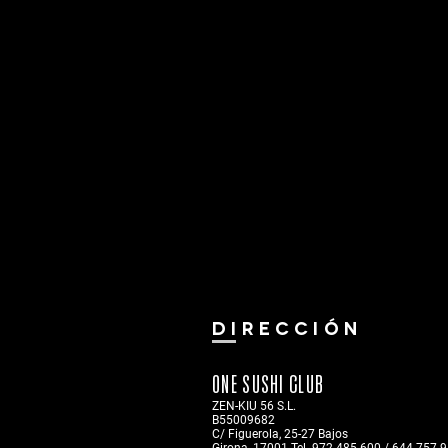
DIRECCIÓN
ONE SUSHI CLUB
ZEN-KIU 56 S.L.
B55009682
C/ Figuerola, 25-27
Bajos
Girona, 17001 Tel. 972.485.600 / 644.757.9