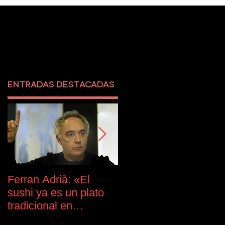
Entradas destacadas
Ferran Adrià: «El
Audi presenta el
sushi ya es un plato
nuevo Q2 #untaggabl
tradicional en
en One Girona
España»