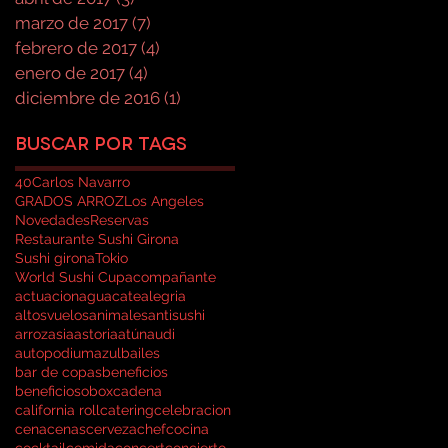
marzo de 2017
(7)
7 entradas
febrero de 2017
(4)
4 entradas
enero de 2017
(4)
4 entradas
diciembre de 2016
(1)
1 entrada
Buscar por tags
40
Carlos Navarro
GRADOS ARROZ
Los Angeles
Novedades
Reservas
Restaurante Sushi Girona
Sushi girona
Tokio
World Sushi Cup
acompañante
actuacion
aguacate
alegria
altosvuelos
animales
antisushi
arroz
asia
astoria
atún
audi
autopodium
azul
bailes
bar de copas
beneficios
beneficioso
box
cadena
california roll
catering
celebracion
cena
cenas
cerveza
chef
cocina
cocktail
comida
concert
concierto