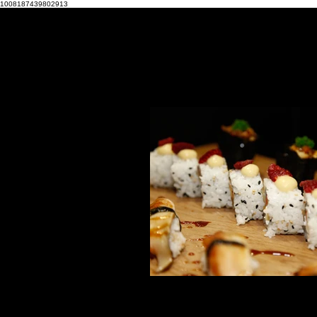
1008187439802913