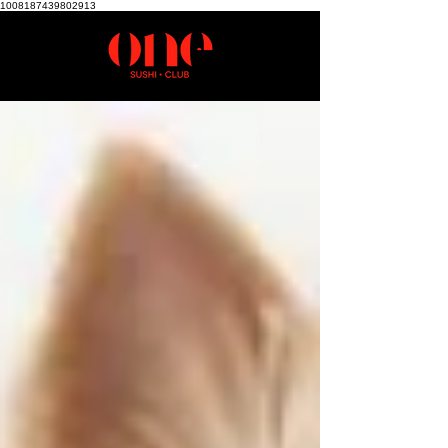
1008187439802913