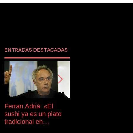
Entradas destacadas
e
Ferran Adrià: «El
Audi presenta el
sushi ya es un plato
nuevo Q2 #untaggabl
tradicional en
en One Girona
España»