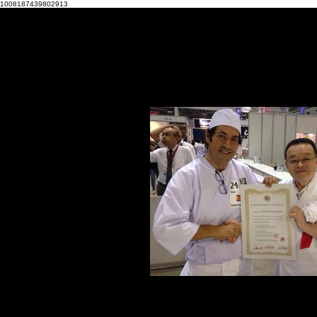
1008187439802913