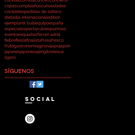
copas
cumpleaños
curiosidades
cóctel
despedidas de soltero
dieta
día internacional
edition
ejemplar
el bulli
equipo
españa
especial
espectaculo
espumoso
evento
exquisitez
ferran adrià
fiebre
fiesta
finalista
fresa
fresco
fruta
gastronomia
girona
japo
japon
japones
japonesa
jengibre
lexus
ligero
Síguenos
SOCIAL