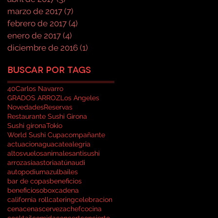
marzo de 2017
(7)
7 entradas
febrero de 2017
(4)
4 entradas
enero de 2017
(4)
4 entradas
diciembre de 2016
(1)
1 entrada
Buscar por tags
40
Carlos Navarro
GRADOS ARROZ
Los Angeles
Novedades
Reservas
Restaurante Sushi Girona
Sushi girona
Tokio
World Sushi Cup
acompañante
actuacion
aguacate
alegria
altosvuelos
animales
antisushi
arroz
asia
astoria
atún
audi
autopodium
azul
bailes
bar de copas
beneficios
beneficioso
box
cadena
california roll
catering
celebracion
cena
cenas
cerveza
chef
cocina
cocktail
comida
concert
concierto