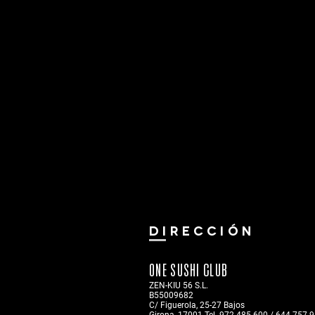
DIRECCIÓN
ONE SUSHI CLUB
ZEN-KIU 56 S.L.
B55009682
C/ Figuerola, 25-27
Bajos
Girona, 17001 Tel. 972.485.600 / 644.757.9