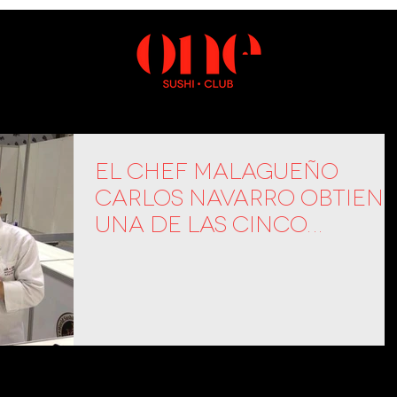
El chef malagueño
Carlos Navarro obtien
una de las cinco
menciones del jurado
en la final de la Wor