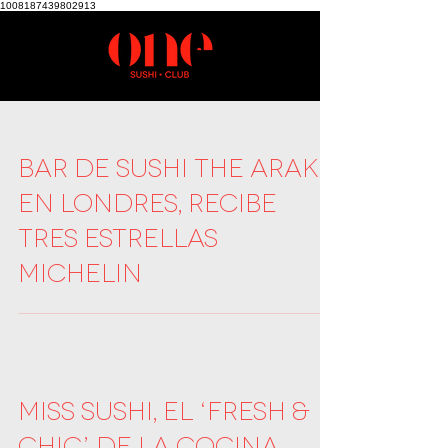
1008187439802913
Bar de sushi The Araki,
en Londres, recibe
tres estrellas
Michelin
Miss Sushi, el ‘fresh &
chic’ de la cocina