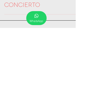
ROBERT MENDOZA en
concierto
WhatsApp
Entradas destacadas
Entradas recientes
Archivo
octubre de 2017
(2)
2 entradas
septiembre de 2017
(2)
2 entradas
abril de 2017
(3)
3 entradas