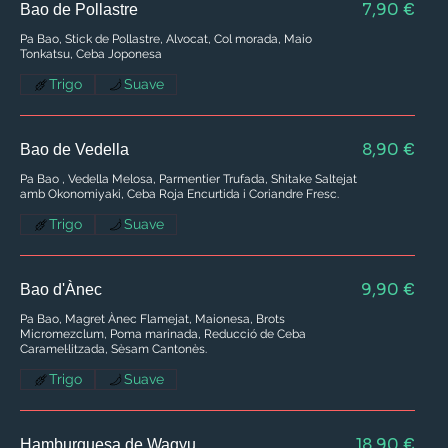
7,90 €
Bao de Pollastre
Pa Bao, Stick de Pollastre, Alvocat, Col morada, Maio
Tonkatsu, Ceba Joponesa
Trigo
Suave
8,90 €
Bao de Vedella
Pa Bao , Vedella Melosa, Parmentier Trufada, Shitake Saltejat
Trigo
Suave
9,90 €
Bao d'Ànec
Pa Bao, Magret Ànec Flamejat, Maionesa, Brots
Micromezclum, Poma marinada, Reducció de Ceba
Caramel·litzada, Sèsam Cantonès.
Trigo
Suave
18,90 €
Hamburguesa de Wagyu