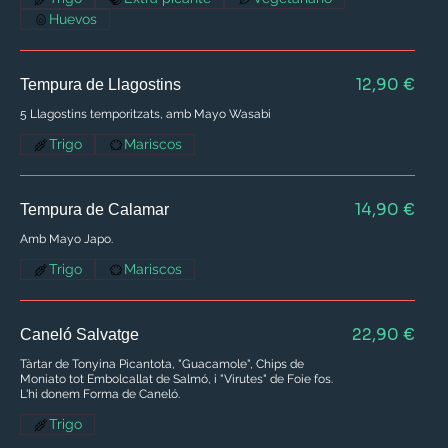
Huevos
12,90 €
Tempura de Llagostins
5 Llagostins temporitzats, amb Mayo Wasabi
Trigo
Mariscos
14,90 €
Tempura de Calamar
Amb Mayo Japo.
Trigo
Mariscos
22,90 €
Caneló Salvatge
Tàrtar de Tonyina Picantota, "Guacamole", Chips de
Moniato tot Embolcallat de Salmó, i "Virutes" de Foie fos.
L'hi donem Forma de Caneló.
Trigo