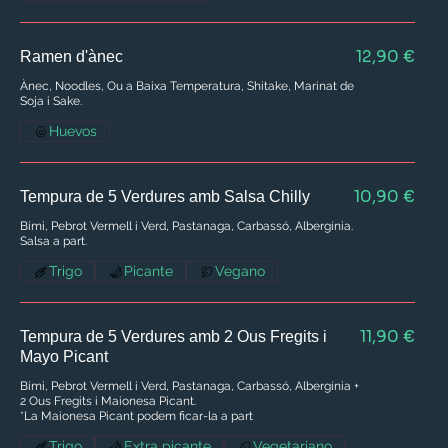
12,90 €
Ramen d'ànec
Ànec, Noodles, Ou a Baixa Temperatura, Shitake, Marinat de
Soja i Sake.
Huevos
10,90 €
Tempura de 5 Verdures amb Salsa Chilly
Bimi, Pebrot Vermell i Verd, Pastanaga, Carbassó, Albergínia.
Salsa a part.
Trigo
Picante
Vegano
11,90 €
Tempura de 5 Verdures amb 2 Ous Fregits i
Mayo Picant
Bimi, Pebrot Vermell i Verd, Pastanaga, Carbassó, Albergínia +
2 Ous Fregits i Maionesa Picant.
*La Maionesa Picant podem ficar-la a part
Trigo
Extra picante
Vegetariano