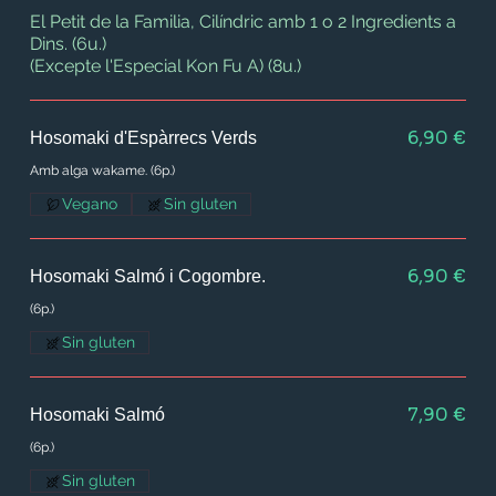
El Petit de la Familia, Cilíndric amb 1 o 2 Ingredients a
Dins. (6u.)
(Excepte l'Especial Kon Fu A) (8u.)
6,90 €
Hosomaki d'Espàrrecs Verds
Amb alga wakame. (6p.)
Vegano
Sin gluten
6,90 €
Hosomaki Salmó i Cogombre.
(6p.)
Sin gluten
7,90 €
Hosomaki Salmó
(6p.)
Sin gluten