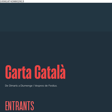
1008187439802913
Carta Català
De Dimarts a Diumenge i Vespres de Festius.
ENTRANTS