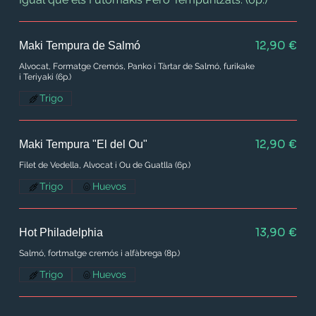
12,90 €
Maki Tempura de Salmó
Alvocat, Formatge Cremós, Panko i Tàrtar de Salmó, furikake
i Teriyaki (6p.)
Trigo
12,90 €
Maki Tempura "El del Ou"
Filet de Vedella, Alvocat i Ou de Guatlla (6p.)
Trigo
Huevos
13,90 €
Hot Philadelphia
Salmó, fortmatge cremós i alfàbrega (8p.)
Trigo
Huevos