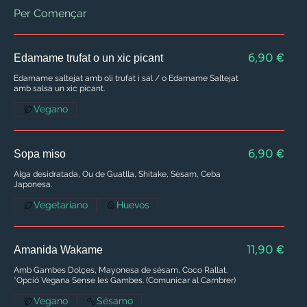
Per Començar
6,90 €
Edamame trufat o un xic picant
Edamame saltejat amb oli trufat i sal / o Edamame Saltejat
amb salsa un xic picant.
Vegano
6,90 €
Sopa miso
Alga desidratada, Ou de Guatlla, Shitake, Sèsam, Ceba
Japonesa.
Vegetariano
Huevos
11,90 €
Amanida Wakame
Amb Gambes Dolçes, Mayonesa de sèsam, Coco Rallat.
*Opció Vegana Sense les Gambes. (Comunicar al Cambrer)
Vegano
Sésamo