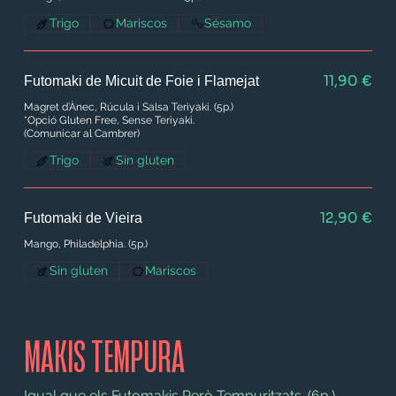
Trigo
Mariscos
Sésamo
11,90 €
Futomaki de Micuit de Foie i Flamejat
Magret d’Ànec, Rúcula i Salsa Teriyaki. (5p.)
*Opció Gluten Free, Sense Teriyaki.
(Comunicar al Cambrer)
Trigo
Sin gluten
12,90 €
Futomaki de Vieira
Sin gluten
Mariscos
MAKIS TEMPURA
Igual que els Futomakis Però Tempuritzats. (6p.)