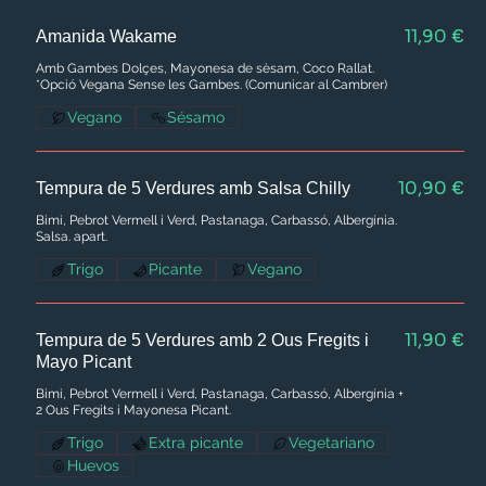
11,90 €
Amanida Wakame
Amb Gambes Dolçes, Mayonesa de sèsam, Coco Rallat.
*Opció Vegana Sense les Gambes. (Comunicar al Cambrer)
Vegano
Sésamo
10,90 €
Tempura de 5 Verdures amb Salsa Chilly
Bimi, Pebrot Vermell i Verd, Pastanaga, Carbassó, Albergínia.
Salsa. apart.
Trigo
Picante
Vegano
11,90 €
Tempura de 5 Verdures amb 2 Ous Fregits i
Mayo Picant
Bimi, Pebrot Vermell i Verd, Pastanaga, Carbassó, Albergínia +
2 Ous Fregits i Mayonesa Picant.
Trigo
Extra picante
Vegetariano
Huevos