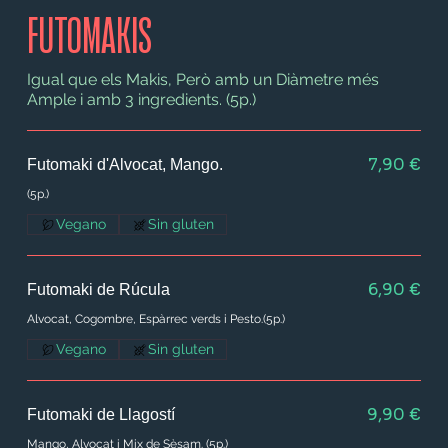
FUTOMAKIS
Igual que els Makis, Però amb un Diàmetre més
Ample i amb 3 ingredients. (5p.)
7,90 €
Futomaki d'Alvocat, Mango.
(5p.)
Vegano
Sin gluten
6,90 €
Futomaki de Rúcula
Alvocat, Cogombre, Espàrrec verds i Pesto.(5p.)
Vegano
Sin gluten
9,90 €
Futomaki de Llagostí
Mango, Alvocat i Mix de Sèsam. (5p.)