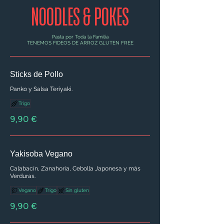
NOODLES & POKES
Pasta por Toda la Familia
TENEMOS FIDEOS DE ARROZ GLUTEN FREE
Sticks de Pollo
Panko y Salsa Teriyaki.
Trigo
9,90 €
Yakisoba Vegano
Calabacín, Zanahoria, Cebolla Japonesa y más
Verduras.
Vegano
Trigo
Sin gluten
9,90 €