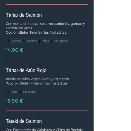
Tártar de Salmón
Con yema de huevo, sésamo cantonés, gomae y
sorbete de yuzu.
Opción Gluten Free Sin las Tostaditas.
Huevos
Sésamo
Trigo
Sin gluten
14,90 €
Tártar de Atún Rojo
Aceite de oliva virgen extra y aguacate.
*Opción Gluten Free Sin las Tostaditas.
Trigo
Sin gluten
18,90 €
Tataki de Salmón
Con Parmentier de Calabaza y Chips de Boniato.