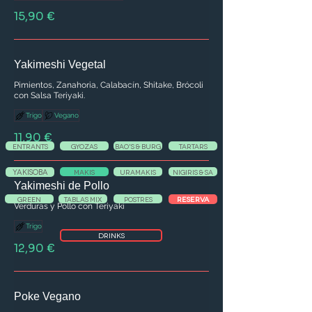
15,90 €
Yakimeshi Vegetal
Pimientos, Zanahoria, Calabacín, Shitake, Brócoli
con Salsa Teriyaki.
Trigo
Vegano
11,90 €
ENTRANTS
GYOZAS
BAO'S & BURG
TARTARS
YAKISOBA
MAKIS
URAMAKIS
NIGIRIS & SA
Yakimeshi de Pollo
RESERVA
GREEN
TABLAS MIX
POSTRES
Verduras y Pollo con Teriyaki
Trigo
DRINKS
12,90 €
Poke Vegano