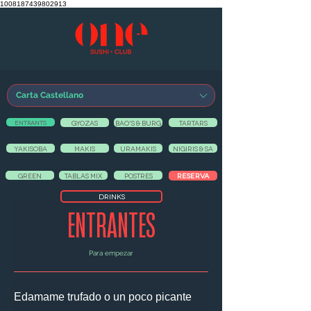
1008187439802913
Carta Castellano
ENTRANTS
GYOZAS
BAO'S & BURG
TARTARS
Carta Castellano
YAKISOBA
MAKIS
URAMAKIS
NIGIRIS & SA
De Martes a Domingo y Vísperas de Festivo
RESERVA
GREEN
TABLAS MIX
POSTRES
DRINKS
ENTRANTES
Para empezar
Edamame trufado o un poco picante