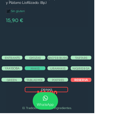
y Plátano Liofilizado. (8p.)
Sin gluten
15,90 €
ENTRANTS
GYOZAS
BAO'S & BURG
TARTARS
YAKISOBA
MAKIS
URAMAKIS
NIGIRIS & SA
RESERVA
GREEN
TABLAS MIX
POSTRES
MAKIS
DRINKS
WhatsApp
El Tradicional con 1 o 2 Ingredientes.
Maki Pepino y Aguacate