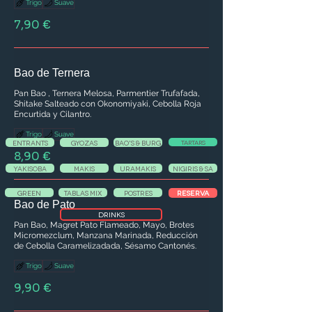
Trigo
Suave
7,90 €
Bao de Ternera
Pan Bao , Ternera Melosa, Parmentier Trufafada,
Shitake Salteado con Okonomiyaki, Cebolla Roja
Encurtida y Cilantro.
Trigo
Suave
ENTRANTS
GYOZAS
BAO'S & BURG
TARTARS
8,90 €
YAKISOBA
MAKIS
URAMAKIS
NIGIRIS & SA
RESERVA
GREEN
TABLAS MIX
POSTRES
Bao de Pato
DRINKS
Pan Bao, Magret Pato Flameado, Mayo, Brotes
Micromezclum, Manzana Marinada, Reducción
de Cebolla Caramelizadada, Sésamo Cantonés.
Trigo
Suave
9,90 €