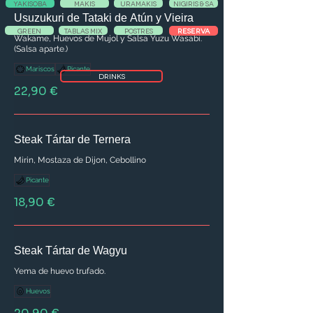
YAKISOBA
MAKIS
URAMAKIS
NIGIRIS & SA
Usuzukuri de Tataki de Atún y Vieira
RESERVA
GREEN
TABLAS MIX
POSTRES
Wakame, Huevos de Mujol y Salsa Yuzu Wasabi.
(Salsa aparte.)
Mariscos
Picante
DRINKS
22,90 €
Steak Tártar de Ternera
Mirin, Mostaza de Dijon, Cebollino
Picante
18,90 €
Steak Tártar de Wagyu
Yema de huevo trufado.
Huevos