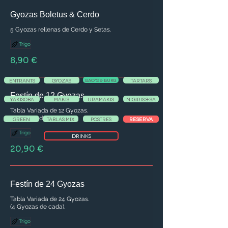
Gyozas Boletus & Cerdo
5 Gyozas rellenas de Cerdo y Setas.
Trigo
8,90 €
ENTRANTS
GYOZAS
BAO'S & BURG
TARTARS
Festín de 12 Gyozas
YAKISOBA
MAKIS
URAMAKIS
NIGIRIS & SA
Tabla Variada de 12 Gyozas.
(2 Gyozas de cada).
RESERVA
GREEN
TABLAS MIX
POSTRES
Trigo
DRINKS
20,90 €
Festín de 24 Gyozas
Tabla Variada de 24 Gyozas.
(4 Gyozas de cada).
Trigo