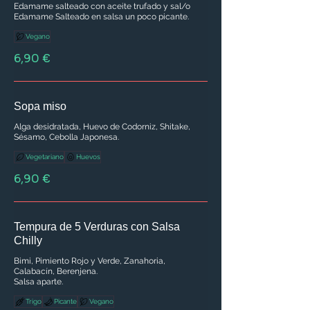
Edamame salteado con aceite trufado y sal/o
Edamame Salteado en salsa un poco picante.
Vegano
6,90 €
Sopa miso
Alga desidratada, Huevo de Codorniz, Shitake,
Sésamo, Cebolla Japonesa.
Vegetariano
Huevos
6,90 €
Tempura de 5 Verduras con Salsa
Chilly
Bimi, Pimiento Rojo y Verde, Zanahoria,
Calabacín, Berenjena.
Salsa aparte.
Trigo
Picante
Vegano