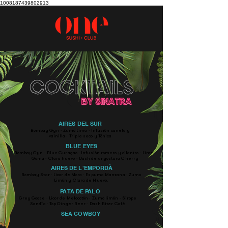
1008187439802913
AIRES DEL SUR
Bombay Gyn · Zumo Lima · Infusión canela y
vainilla · Triple seco y Tónica
BLUE EYES
Bombay Gyn · Blue Curaçao · Infusión romero y cilantro · Lima ·
Goma · Clara huevo · Dash de angostura Cherry
AIRES DE L'EMPORDÀ
Bombay Star · Licor de Mora · Espuma Manzana · Zumo
Limón y Clara de Huevo.
PATA DE PALO
Grey Goose · Licor de Melocotón · Zumo limón · Sirope
Sandía · Top Ginger Beer · Dash Biter Café
SEA COWBOY