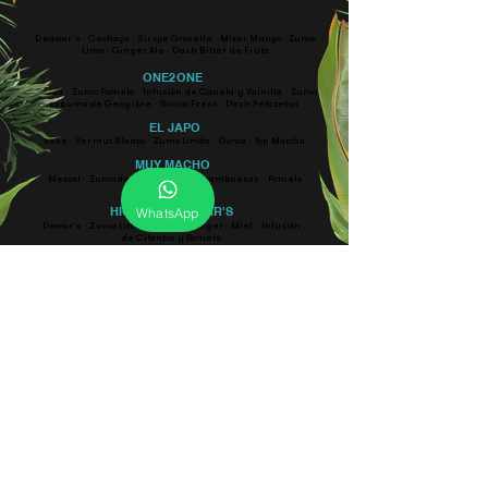
Deawar's · Cachaça · Sirope Grosella · Mixer Mango · Zumo
Lima · Ginger Ale · Dash Bitter de Fruta
ONE2ONE
Santa Teresa · Zumo Pomelo · Infusión de Canela y Vainilla · Zumo Lima ·
Espuma de Gengibre · Tónica Fresa · Dash Petazetas
EL JAPO
Sake ·
Vermut
Blanco · Zumo Limón · Goma · Top Matcha
MUY MACHO
Mezcal · Zumo de Lima · Goma · Frambuesas · Pomelo
Rojo · Top Tónica
HIGHBALL DEWAR'S
WhatsApp
Dewar's · Zumo Limón · Sirope Ginger · Miel · Infusión
de Cilantro y Romero
12€
DIRECCIÓN
SOCIAL
ONE SUSHI CLUB
ZEN-KIU 56 S.L.
B55009682