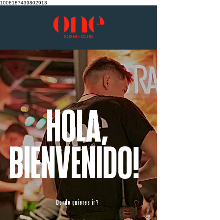
1008187439802913
HOLA,
BIENVENIDO!
Donde quieres ir?