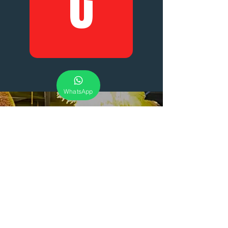
EL CLUB
WhatsApp
SI NO
TE GUSTA
DATE LA
VUELTA.